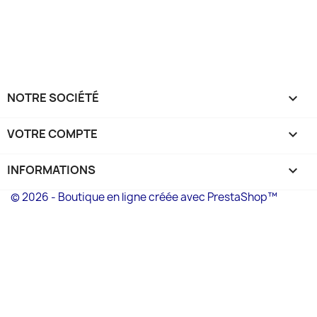
NOTRE SOCIÉTÉ

VOTRE COMPTE

INFORMATIONS
keyboard_arrow_down
© 2026 - Boutique en ligne créée avec PrestaShop™