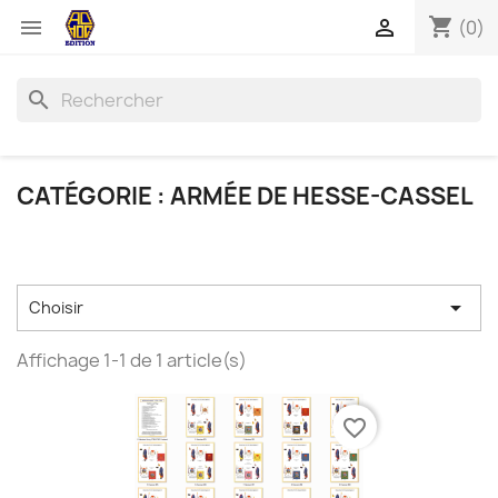
shopping_cart


(0)
search
CATÉGORIE : ARMÉE DE HESSE-CASSEL

Choisir
Affichage 1-1 de 1 article(s)
favorite_border