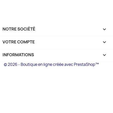
NOTRE SOCIÉTÉ

VOTRE COMPTE

INFORMATIONS
keyboard_arrow_down
© 2026 - Boutique en ligne créée avec PrestaShop™