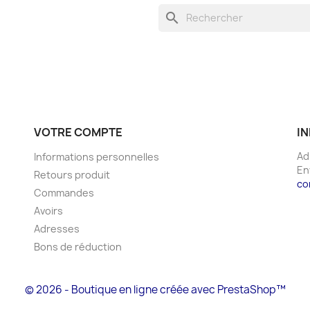
search
VOTRE COMPTE
I
Ad
Informations personnelles
En
Retours produit
co
Commandes
Avoirs
Adresses
Bons de réduction
© 2026 - Boutique en ligne créée avec PrestaShop™