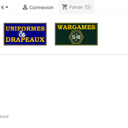
shopping_cart


Panier
(0)
 €
Connexion
esure