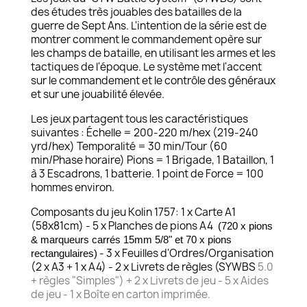
des études très jouables des batailles de la
guerre de Sept Ans. L'intention de la série est de
montrer comment le commandement opère sur
les champs de bataille, en utilisant les armes et les
tactiques de l'époque. Le système met l'accent
sur le commandement et le contrôle des généraux
et sur une jouabilité élevée.
Les jeux partagent tous les caractéristiques
suivantes : Échelle = 200-220 m/hex (219-240
yrd/hex) Temporalité = 30 min/Tour (60
min/Phase horaire) Pions = 1 Brigade, 1 Bataillon, 1
à 3 Escadrons, 1 batterie. 1 point de Force = 100
hommes environ.
Composants du jeu Kolin 1757: 1 x Carte A1
(58x81cm) - 5 x Planches de pions A4
(720 x pions
& marqueurs carrés
15mm 5/8"
et 70 x pions
- 3 x Feuilles d'Ordres/Organisation
rectangulaires)
(2 x A3 + 1 x A4) - 2 x Livrets de règles (SYWBS
5.0
+ règles "Simples") + 2 x Livrets de jeu - 5 x Aides
de jeu - 1 x Boîte en carton imprimée.