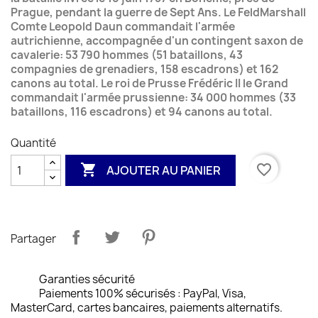
Prague, pendant la guerre de Sept Ans. Le FeldMarshall
Comte Leopold Daun commandait l'armée
autrichienne, accompagnée d'un contingent saxon de
cavalerie: 53 790 hommes (51 bataillons, 43
compagnies de grenadiers, 158 escadrons) et 162
canons au total. Le roi de Prusse Frédéric II le Grand
commandait l'armée prussienne: 34 000 hommes (33
bataillons, 116 escadrons) et 94 canons au total.
Quantité

favorite_border
AJOUTER AU PANIER
Partager
Garanties sécurité
Paiements 100% sécurisés : PayPal, Visa,
MasterCard, cartes bancaires, paiements alternatifs.