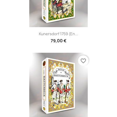
Kunersdorf 1759 (en...
79,00 €
favorite_border