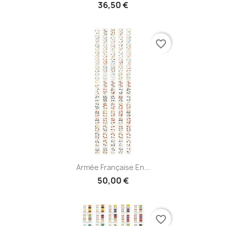
36,50 €
favorite_border
Armée Française En...
50,00 €
favorite_border