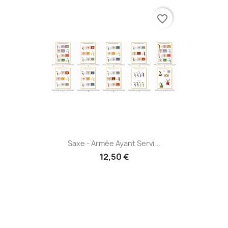
favorite_border
Saxe - Armée Ayant Servi...
12,50 €