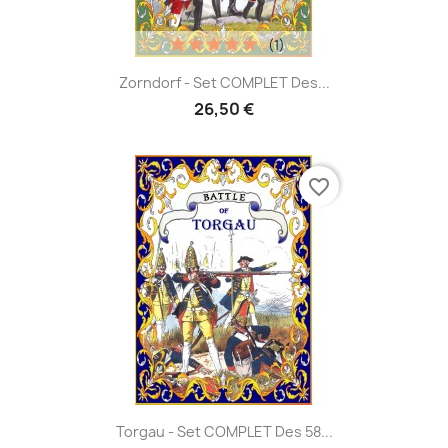
(1)
Zorndorf - Set COMPLET Des...
26,50 €
favorite_border
Torgau - Set COMPLET Des 58...