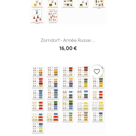
Zorndorf - Armée Russe:...
16,00 €
favorite_border