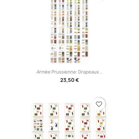
Armée Prussienne: Drapeaux...
23,50 €
favorite_border