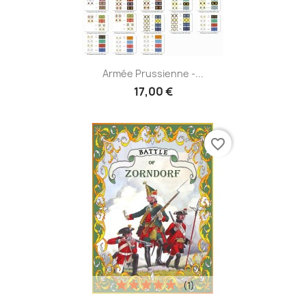
Armée Prussienne -...
17,00 €
favorite_border
(1)