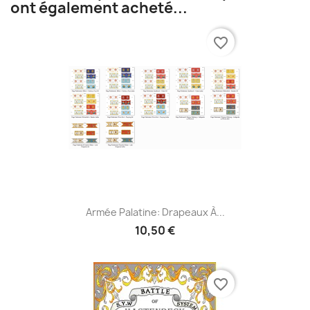
ont également acheté...
favorite_border
Armée Palatine: Drapeaux À...
10,50 €
favorite_border