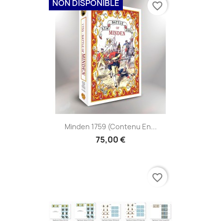
NON DISPONIBLE
favorite_border
Minden 1759 (contenu En...
75,00 €
favorite_border