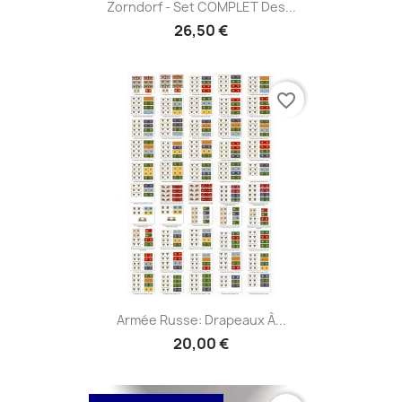
Zorndorf - Set COMPLET Des...
26,50 €
favorite_border
Armée Russe: Drapeaux À...
20,00 €