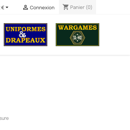
shopping_cart


Panier
(0)
 €
Connexion
esure