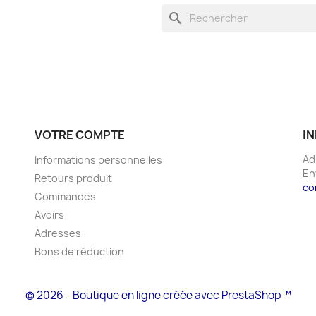
search
VOTRE COMPTE
I
Ad
Informations personnelles
En
Retours produit
co
Commandes
Avoirs
Adresses
Bons de réduction
© 2026 - Boutique en ligne créée avec PrestaShop™