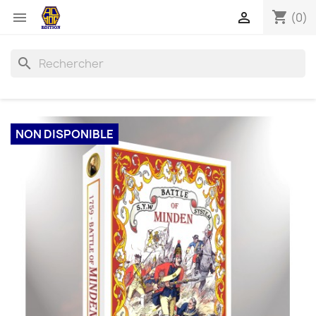
shopping_cart


(0)
search
NON DISPONIBLE