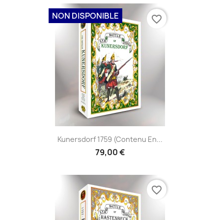
NON DISPONIBLE
favorite_border
Kunersdorf 1759 (contenu En...
79,00 €
favorite_border