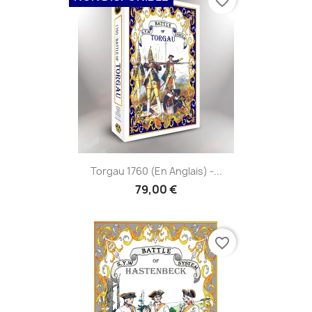
favorite_border
Torgau 1760 (en Anglais) -...
79,00 €
favorite_border