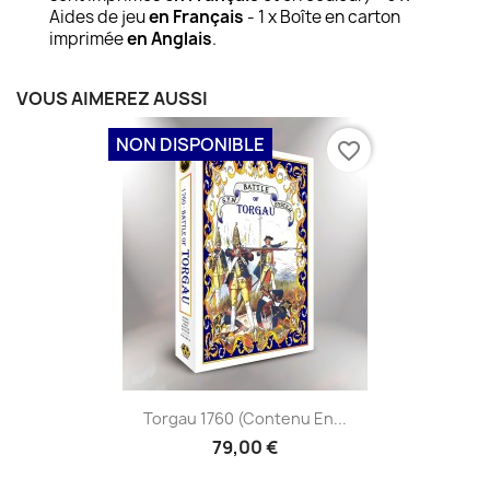
Aides de jeu
en Français
- 1 x Boîte en carton
imprimée
en Anglais
.
VOUS AIMEREZ AUSSI
NON DISPONIBLE
favorite_border
Torgau 1760 (contenu En...
79,00 €