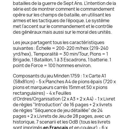
batailles de la guerre de Sept Ans. L'intention de la
série est de montrer comment le commandement
opère sur les champs de bataille, en utilisant les
armes et les tactiques de l'époque. Le système
met l'accent sur le commandement et le contrôle
des généraux mais aussi sur le moral des unités.
Les jeux partagent tous les caractéristiques
suivantes : Échelle = 200-220 m/hex (219-240
yrd/hex), Temporalité = 30 min/Tour, Pions = 1
Brigade, 1 Bataillon, 1 à 3 Escadrons, 1 batterie. 1
point de Force = 100 hommes environ.
Composants du jeu Minden 1759 : 1 x Carte A1
(58x81cm) - 5 x Planches A4 de pions épais (720 x
pions et marqueurs carrés 15mm et 50 x pions
rectangulaires) - 4 x Feuilles
d'Ordres/Organisation (2 x A3 + 2 x A4) - 1 x Livret
de règles "Introduction" de 16 pages + 2 x livrets
de règles "Séquence de jeu détaillée" de 24
pages + 2 x Livrets de Jeu de 28 pages, avec un
historique, 7 scenarii et les OdB (tous les livrets
sont imprimés
en Français
et en couleur) - 6 x