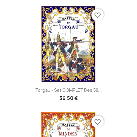
favorite_border
Torgau - Set COMPLET Des 58...
36,50 €
favorite_border